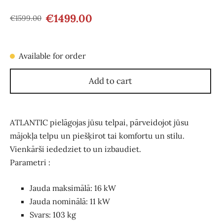
€1499.00
€1599.00
Available for order
Add to cart
ATLANTIC pielāgojas jūsu telpai, pārveidojot jūsu
mājokļa telpu un piešķirot tai komfortu un stilu.
Vienkārši iededziet to un izbaudiet.
Parametri :
Jauda maksimālā
:
16
kW
Jauda nominālā
:
11
kW
Svars
:
103
kg