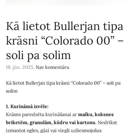
Kā lietot Bullerjan tipa
krāsni “Colorado 00” –
soli pa solim
18. jūn. 2025,
Nav komentāru
Kā lietot Bullerjan tipa krāsni “Colorado 00” – soli pa
solim
1. Kurināmā izvēle:
Krāsns paredzēta kurināšanai ar
malku, koksnes
briketēm, granulām, kūdru vai kartonu
. Nedrīkst
izmantot ogles, gāzi vai viegli uzliesmojošus