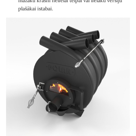
mazāku krāsni nelielai telpai vai lielāku versiju
plašākai istabai.