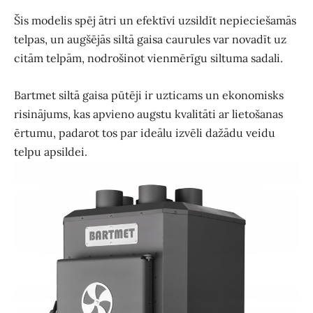
Šis modelis spēj ātri un efektīvi uzsildīt nepieciešamās
telpas, un augšējās siltā gaisa caurules var novadīt uz
citām telpām, nodrošinot vienmērīgu siltuma sadali.
Bartmet siltā gaisa pūtēji ir uzticams un ekonomisks
risinājums, kas apvieno augstu kvalitāti ar lietošanas
ērtumu, padarot tos par ideālu izvēli dažādu veidu
telpu apsildei.