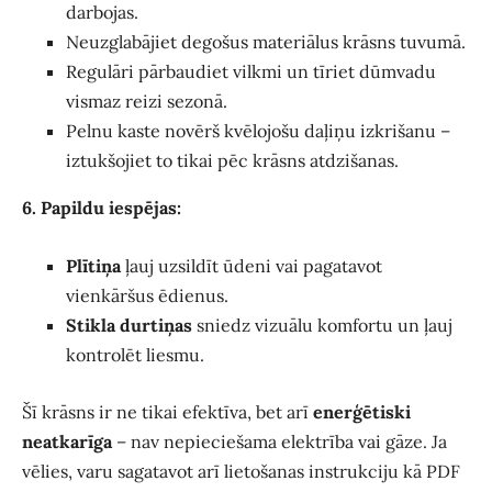
darbojas.
Neuzglabājiet degošus materiālus krāsns tuvumā.
Regulāri pārbaudiet vilkmi un tīriet dūmvadu
vismaz reizi sezonā.
Pelnu kaste novērš kvēlojošu daļiņu izkrišanu –
iztukšojiet to tikai pēc krāsns atdzišanas.
6. Papildu iespējas:
Plītiņa
ļauj uzsildīt ūdeni vai pagatavot
vienkāršus ēdienus.
Stikla durtiņas
sniedz vizuālu komfortu un ļauj
kontrolēt liesmu.
Šī krāsns ir ne tikai efektīva, bet arī
enerģētiski
neatkarīga
– nav nepieciešama elektrība vai gāze. Ja
vēlies, varu sagatavot arī lietošanas instrukciju kā PDF