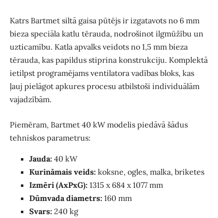
Katrs Bartmet siltā gaisa pūtējs ir izgatavots no 6 mm
bieza speciāla katlu tērauda, nodrošinot ilgmūžību un
uzticamību. Katla apvalks veidots no 1,5 mm bieza
tērauda, kas papildus stiprina konstrukciju. Komplektā
ietilpst programējams ventilatora vadības bloks, kas
ļauj pielāgot apkures procesu atbilstoši individuālām
vajadzībām.
Piemēram, Bartmet 40 kW modelis piedāvā šādus
tehniskos parametrus:
Jauda:
40 kW
Kurināmais veids:
koksne, ogles, malka, briketes
Izmēri (AxPxG):
1315 x 684 x 1077 mm
Dūmvada diametrs:
160 mm
Svars:
240 kg