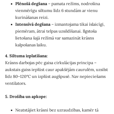
Plēnošā degšana
– pamata režīms, nodrošina
vienmērīgu siltumu līdz 6 stundām ar vienu
kurināšanas reizi.
Intensīvā degšana
– izmantojama tikai īslaicīgi,
piemēram, ātrai telpas uzsildīšanai. Ilgstoša
lietošana šajā režīmā var samazināt krāsns
kalpošanas laiku.
4. Siltuma izplatīšana:
Krāsns darbojas pēc gaisa cirkulācijas principa –
aukstais gaiss ieplūst caur apakšējām caurulēm, uzsilst
līdz 80–120°C un izplūst augšpusē. Nav nepieciešams
ventilators.
5. Drošība un apkope:
Neatstājiet krāsni bez uzraudzības, kamēr tā