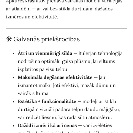
ApkuresKrāsnis.lv piedāvā vairākas modeļu variācijas
ar atlaidēm — ar vai bez stikla durtiņām; dažādos
izmēros un efektivitātē.
🛠️ Galvenās priekšrocības
Ātri un vienmērīgi silda
— Bulerjan tehnoloģija
nodrošina optimālu gaisa plūsmu, lai siltums
izplatītos pa visu telpu.
Maksimāla degšanas efektivitāte
— ļauj
izmantot malku ļoti efektīvi, mazāk dūmu un
vairāk siltuma.
Estētika + funkcionalitāte
— modeļi ar stikla
durtiņām vizuāli padara telpu daudz mājīgāku,
var redzēt liesmu, kas rada siltu atmosfēru.
Dažādi izmēri kā arī cenas
— var izvēlēties