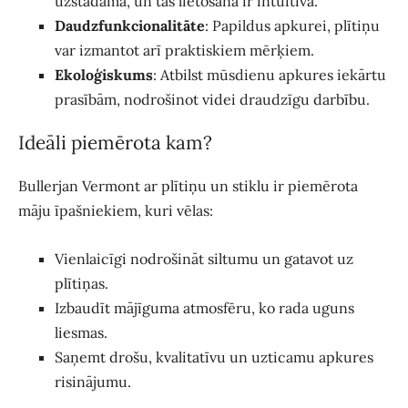
uzstādāma, un tās lietošana ir intuitīva.
Daudzfunkcionalitāte
: Papildus apkurei, plītiņu
var izmantot arī praktiskiem mērķiem.
Ekoloģiskums
: Atbilst mūsdienu apkures iekārtu
prasībām, nodrošinot videi draudzīgu darbību.
Ideāli piemērota kam?
Bullerjan Vermont ar plītiņu un stiklu ir piemērota
māju īpašniekiem, kuri vēlas:
Vienlaicīgi nodrošināt siltumu un gatavot uz
plītiņas.
Izbaudīt mājīguma atmosfēru, ko rada uguns
liesmas.
Saņemt drošu, kvalitatīvu un uzticamu apkures
risinājumu.