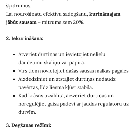
šķidrumus.
Lai nodrošinātu efektīvu sadegšanu,
kurināmajam
jābūt sausam
– mitrums zem 20%.
2. Iekurināšana:
Atveriet durtiņas un ievietojiet nelielu
daudzumu skaliņu vai papīra.
Virs tiem novietojiet dažas sausas malkas pagales.
Aizdedziniet un atstājiet durtiņas nedaudz
pavērtas, līdz liesma kļūst stabila.
Kad krāsns uzsildīta, aizveriet durtiņas un
noregulējiet gaisa padevi ar jaudas regulatoru uz
durvīm.
3. Degšanas režīmi: