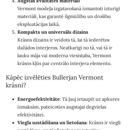
Augstas kvalitātes materiāli
Vermont modeļa izgatavošanā izmantoti izturīgi
materiāli, kas garantē ilgmūžību un drošību
ekspluatācijas laikā.
Kompakts un universāls dizains
Krāsns dizains ir veidots tā, lai tā iederētos
dažādos interjeros. Neatkarīgi no tā, vai tā ir
lauku māja vai moderna viesistaba, Vermont
krāsns kļūs par centrālo interjera elementu.
Kāpēc izvēlēties Bullerjan Vermont
krāsni?
Energoefektivitāte
: Tā ļauj ietaupīt uz apkures
izmaksām, pateicoties augstajai degvielas
efektivitātei.
Viegla uzstādīšana un lietošana
: Krāsns ir viegli