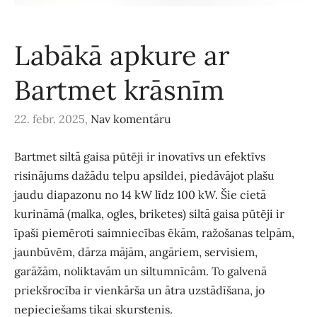
Labākā apkure ar
Bartmet krāsnīm
22. febr. 2025,
Nav komentāru
Bartmet siltā gaisa pūtēji ir inovatīvs un efektīvs
risinājums dažādu telpu apsildei, piedāvājot plašu
jaudu diapazonu no 14 kW līdz 100 kW. Šie cietā
kurināmā (malka, ogles, briketes) siltā gaisa pūtēji ir
īpaši piemēroti saimniecības ēkām, ražošanas telpām,
jaunbūvēm, dārza mājām, angāriem, servisiem,
garāžām, noliktavām un siltumnīcām. To galvenā
priekšrocība ir vienkārša un ātra uzstādīšana, jo
nepieciešams tikai skurstenis.