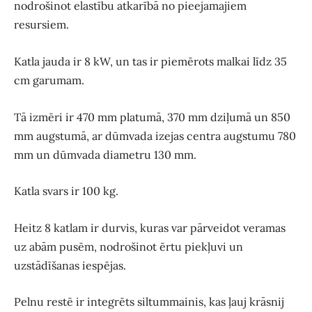
nodrošinot elastību atkarībā no pieejamajiem
resursiem.
Katla jauda ir 8 kW, un tas ir piemērots malkai līdz 35
cm garumam.
Tā izmēri ir 470 mm platumā, 370 mm dziļumā un 850
mm augstumā, ar dūmvada izejas centra augstumu 780
mm un dūmvada diametru 130 mm.
Katla svars ir 100 kg.
Heitz 8 katlam ir durvis, kuras var pārveidot veramas
uz abām pusēm, nodrošinot ērtu piekļuvi un
uzstādīšanas iespējas.
Pelnu restē ir integrēts siltummainis, kas ļauj krāsnij