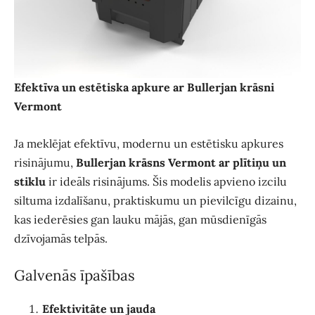
Efektīva un estētiska apkure ar Bullerjan krāsni
Vermont
Ja meklējat efektīvu, modernu un estētisku apkures
risinājumu,
Bullerjan krāsns Vermont ar plītiņu un
stiklu
ir ideāls risinājums. Šis modelis apvieno izcilu
siltuma izdalīšanu, praktiskumu un pievilcīgu dizainu,
kas iederēsies gan lauku mājās, gan mūsdienīgās
dzīvojamās telpās.
Galvenās īpašības
Efektivitāte un jauda