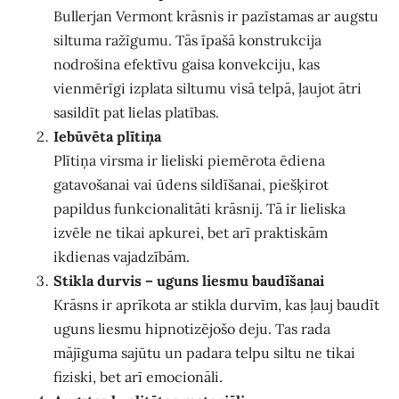
Bullerjan Vermont krāsnis ir pazīstamas ar augstu
siltuma ražīgumu. Tās īpašā konstrukcija
nodrošina efektīvu gaisa konvekciju, kas
vienmērīgi izplata siltumu visā telpā, ļaujot ātri
sasildīt pat lielas platības.
Iebūvēta plītiņa
Plītiņa virsma ir lieliski piemērota ēdiena
gatavošanai vai ūdens sildīšanai, piešķirot
papildus funkcionalitāti krāsnij. Tā ir lieliska
izvēle ne tikai apkurei, bet arī praktiskām
ikdienas vajadzībām.
Stikla durvis – uguns liesmu baudīšanai
Krāsns ir aprīkota ar stikla durvīm, kas ļauj baudīt
uguns liesmu hipnotizējošo deju. Tas rada
mājīguma sajūtu un padara telpu siltu ne tikai
fiziski, bet arī emocionāli.