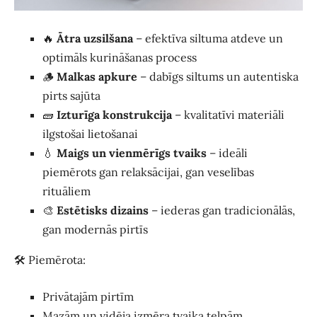
🔥
Ātra uzsilšana
– efektīva siltuma atdeve un
optimāls kurināšanas process
🪵
Malkas apkure
– dabīgs siltums un autentiska
pirts sajūta
🧱
Izturīga konstrukcija
– kvalitatīvi materiāli
ilgstošai lietošanai
💧
Maigs un vienmērīgs tvaiks
– ideāli
piemērots gan relaksācijai, gan veselības
rituāliem
🎨
Estētisks dizains
– iederas gan tradicionālās,
gan modernās pirtīs
🛠️ Piemērota:
Privātajām pirtīm
Mazām un vidēja izmēra tvaika telpām